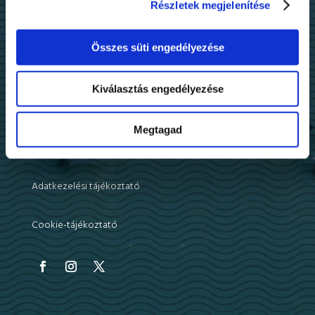
HUF: 11748069-25517060
Részletek megjelenítése
EUR: HU58117634885804588000000000
SWIFT: OTPVHUHB
Összes süti engedélyezése
ADÓSZÁM
Kiválasztás engedélyezése
Adószám: 19348546-1-41
Megtagad
Adatkezelési tájékoztató
Cookie-tájékoztató